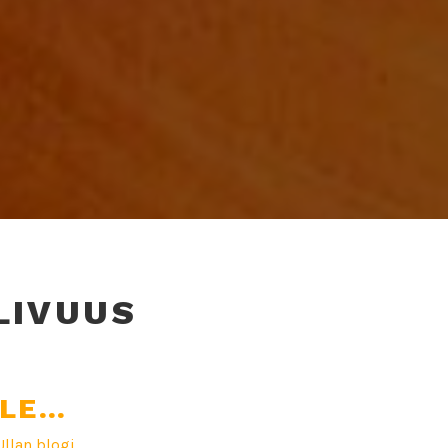
LIVUUS
LLE…
Ullan blogi