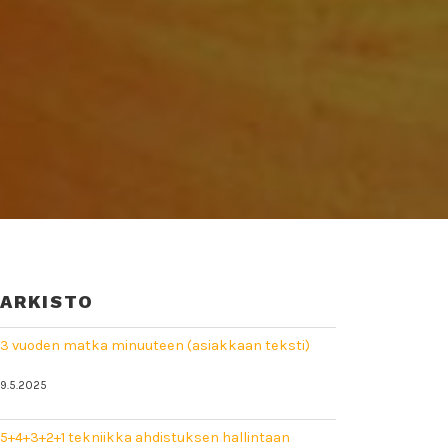
ARKISTO
3 vuoden matka minuuteen (asiakkaan teksti)
9.5.2025
5+4+3+2+1 tekniikka ahdistuksen hallintaan