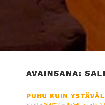
AVAINSANA:
SAL
PUHU KUIN YSTÄVÄ
Posted on
26.4.2017
by
Ulla Valtonen
in
blogi
,